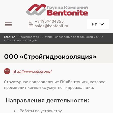
+74957404355
РУ
sales@bentonit.ru
Главная
/
Производство
/
Другие направления деятельности
/
ООО
«Стройгидроизоляция»
ООО «Стройгидроизоляция»
http://www.sgi.group/
Структурное подразделение ГК «Бентонит», которое
производит комплекс услуг по гидроизоляции.
Направления деятельности:
Работы по устройству