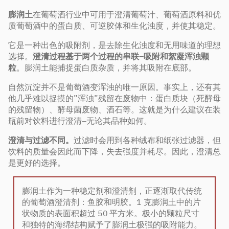
膨润土
在葡萄酒行业中可用于澄清葡萄汁、葡萄酒原料和优
质葡萄酒中的蛋白质、可逆胶体和生化浊度，并使其稳定。
它是一种出色的吸附剂，是去除生化浊度和无用味道的理想
选择。
澄清过程基于两个过程的串联–吸附和絮凝浑浊颗
粒
。膨润土能捕捉蛋白质杂质，并将其吸附在底部。
自然沉淀并不是葡萄酒变浑浊的唯一原因。事实上，还有其
他几乎难以捉摸的”浑浊”残留在废物中：蛋白质块（死酵母
的残留物）、酵母菌废物、酒石等。这就是为什么建议在装
瓶前对饮料进行澄清–无论其品种如何。
澄清与过滤不同。
过滤时会用到各种绒布和纸张过滤器，但
饮料的质量会因此而下降，失去强度并耗尽。因此，澄清总
是更好的选择。
膨润土作为一种稳定剂和澄清剂，正逐渐取代传统
的葡萄酒澄清剂：鱼胶和明胶。1 克膨润土中的片
状物质的表面积超过 50
平方米。极小的颗粒尺寸
和独特的海绵结构赋予了膨润土极强的吸附能力。